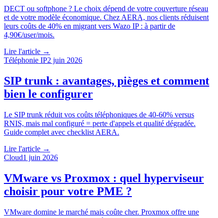
DECT ou softphone ? Le choix dépend de votre couverture réseau
et de votre modèle économique. Chez AERA, nos clients réduisent
leurs coûts de 40% en migrant vers Wazo IP : à partir de
4,90€/user/mois.
Lire l'article →
Téléphonie IP
2 juin 2026
SIP trunk : avantages, pièges et comment
bien le configurer
Le SIP trunk réduit vos coûts téléphoniques de 40-60% versus
RNIS, mais mal configuré = perte d'appels et qualité dégradée.
Guide complet avec checklist AERA.
Lire l'article →
Cloud
1 juin 2026
VMware vs Proxmox : quel hyperviseur
choisir pour votre PME ?
VMware domine le marché mais coûte cher. Proxmox offre une