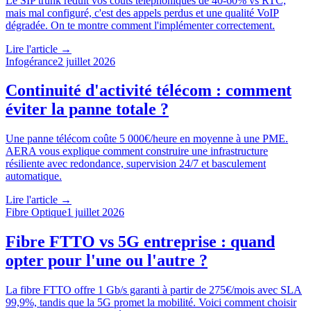
Le SIP trunk réduit vos coûts téléphoniques de 40-60% vs RTC,
mais mal configuré, c'est des appels perdus et une qualité VoIP
dégradée. On te montre comment l'implémenter correctement.
Lire l'article →
Infogérance
2 juillet 2026
Continuité d'activité télécom : comment
éviter la panne totale ?
Une panne télécom coûte 5 000€/heure en moyenne à une PME.
AERA vous explique comment construire une infrastructure
résiliente avec redondance, supervision 24/7 et basculement
automatique.
Lire l'article →
Fibre Optique
1 juillet 2026
Fibre FTTO vs 5G entreprise : quand
opter pour l'une ou l'autre ?
La fibre FTTO offre 1 Gb/s garanti à partir de 275€/mois avec SLA
99,9%, tandis que la 5G promet la mobilité. Voici comment choisir