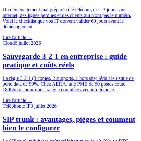
Un déménagement mal préparé côté télécom, c'est 3 jours sans
internet, des lignes perdues et des clients qui n'ont pas le numéro.
Voici la checklist que vos IT doivent valider 60 jours avant le
déménagement.
Lire l'article →
Cloud
6 juillet 2026
Sauvegarde 3-2-1 en entreprise : guide
pratique et coûts réels
La règle 3-2-1 (3 copies, 2 supports, 1 hors site) réduit le risque de
perte data de 99%. Chez AERA, une PME de 50 postes coûte
180€/mois pour une stratégie complète avec infogérance.
Lire l'article →
Téléphonie IP
3 juillet 2026
SIP trunk : avantages, pièges et comment
bien le configurer