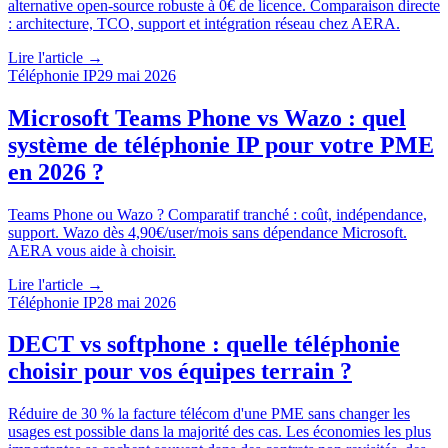
alternative open-source robuste à 0€ de licence. Comparaison directe
: architecture, TCO, support et intégration réseau chez AERA.
Lire l'article →
Téléphonie IP
29 mai 2026
Microsoft Teams Phone vs Wazo : quel
système de téléphonie IP pour votre PME
en 2026 ?
Teams Phone ou Wazo ? Comparatif tranché : coût, indépendance,
support. Wazo dès 4,90€/user/mois sans dépendance Microsoft.
AERA vous aide à choisir.
Lire l'article →
Téléphonie IP
28 mai 2026
DECT vs softphone : quelle téléphonie
choisir pour vos équipes terrain ?
Réduire de 30 % la facture télécom d'une PME sans changer les
usages est possible dans la majorité des cas. Les économies les plus