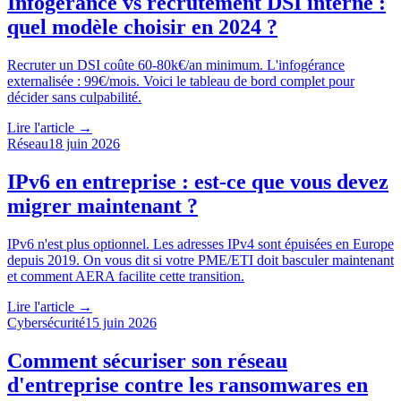
Infogérance vs recrutement DSI interne :
quel modèle choisir en 2024 ?
Recruter un DSI coûte 60-80k€/an minimum. L'infogérance
externalisée : 99€/mois. Voici le tableau de bord complet pour
décider sans culpabilité.
Lire l'article →
Réseau
18 juin 2026
IPv6 en entreprise : est-ce que vous devez
migrer maintenant ?
IPv6 n'est plus optionnel. Les adresses IPv4 sont épuisées en Europe
depuis 2019. On vous dit si votre PME/ETI doit basculer maintenant
et comment AERA facilite cette transition.
Lire l'article →
Cybersécurité
15 juin 2026
Comment sécuriser son réseau
d'entreprise contre les ransomwares en