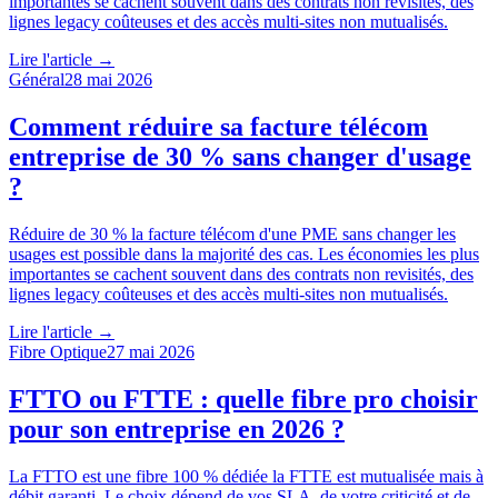
importantes se cachent souvent dans des contrats non revisités, des
lignes legacy coûteuses et des accès multi-sites non mutualisés.
Lire l'article →
Général
28 mai 2026
Comment réduire sa facture télécom
entreprise de 30 % sans changer d'usage
?
Réduire de 30 % la facture télécom d'une PME sans changer les
usages est possible dans la majorité des cas. Les économies les plus
importantes se cachent souvent dans des contrats non revisités, des
lignes legacy coûteuses et des accès multi-sites non mutualisés.
Lire l'article →
Fibre Optique
27 mai 2026
FTTO ou FTTE : quelle fibre pro choisir
pour son entreprise en 2026 ?
La FTTO est une fibre 100 % dédiée la FTTE est mutualisée mais à
débit garanti. Le choix dépend de vos SLA, de votre criticité et de