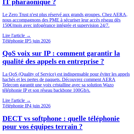
IT pharaonique ?
Le Zero Trust n'est plus réservé aux grands groupes. Chez AERA,
nous accompagnons des PME à sécuriser leur accès réseau dès
150€/mois avec infogérance intégrée et supervision 24/7.
Lire l'article →
Téléphonie IP
5 juin 2026
QoS voix sur IP : comment garantir la
qualité des appels en entreprise ?
La QoS (Quality of Service) est indispensable pour éviter les appels
hachés et les pertes de paquets. Découvrez comment AERA
Telecom garantit une voix cristalline avec sa solution Wazo
téléphonie IP et son réseau backbone 100Gb/s.
Lire l'article →
Téléphonie IP
4 juin 2026
DECT vs softphone : quelle téléphonie
pour vos équipes terrain ?