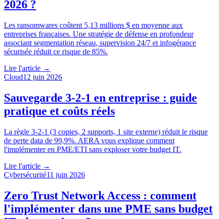
2026 ?
Les ransomwares coûtent 5,13 millions $ en moyenne aux
entreprises françaises. Une stratégie de défense en profondeur
associant segmentation réseau, supervision 24/7 et infogérance
sécurisée réduit ce risque de 85%.
Lire l'article →
Cloud
12 juin 2026
Sauvegarde 3-2-1 en entreprise : guide
pratique et coûts réels
La règle 3-2-1 (3 copies, 2 supports, 1 site externe) réduit le risque
de perte data de 99,9%. AERA vous explique comment
l'implémenter en PME/ETI sans exploser votre budget IT.
Lire l'article →
Cybersécurité
11 juin 2026
Zero Trust Network Access : comment
l'implémenter dans une PME sans budget