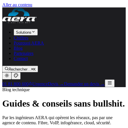
Aller au contenu
Solutions
Chiffres
Pourquoi AERA
Blog
Partenaires
Contact
Rechercher…
⌘K
01 81 800 600
Urgence
Devis →
Demander un devis →
Blog technique
Guides & conseils
sans bullshit.
Par les ingénieurs AERA qui opèrent les réseaux, pas par une
agence de contenu. Fibre, VoIP, infogérance, cloud, sécurité.