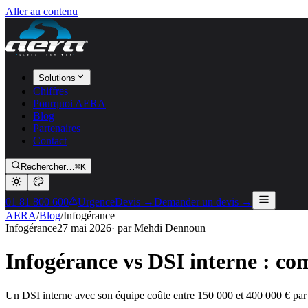
Aller au contenu
Solutions
Chiffres
Pourquoi AERA
Blog
Partenaires
Contact
Rechercher…
⌘K
01 81 800 600
Urgence
Devis →
Demander un devis →
AERA
/
Blog
/
Infogérance
Infogérance
27 mai 2026
· par
Mehdi Dennoun
Infogérance vs DSI interne : com
Un DSI interne avec son équipe coûte entre 150 000 et 400 000 € par 