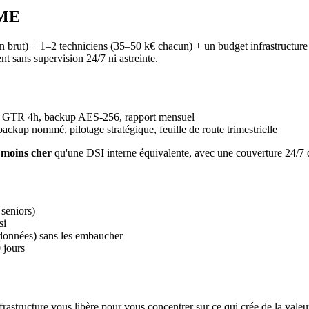
PME
rut) + 1–2 techniciens (35–50 k€ chacun) + un budget infrastructure (s
nt sans supervision 24/7 ni astreinte.
ur, GTR 4h, backup AES-256, rapport mensuel
ckup nommé, pilotage stratégique, feuille de route trimestrielle
 moins cher
qu'une DSI interne équivalente, avec une couverture 24/7 
 seniors)
si
 données) sans les embaucher
 jours
infrastructure vous libère pour vous concentrer sur ce qui crée de la val