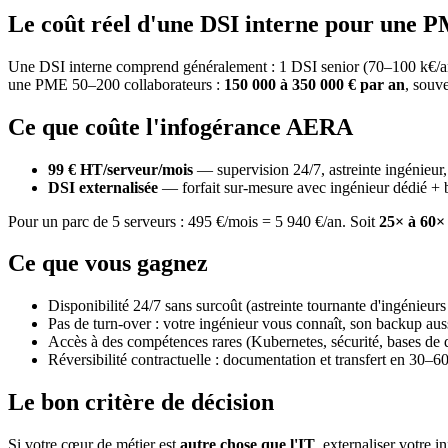
Le coût réel d'une DSI interne pour une 
Une DSI interne comprend généralement : 1 DSI senior (70–100 k€/an b
une PME 50–200 collaborateurs :
150 000 à 350 000 € par an
, souve
Ce que coûte l'infogérance AERA
99 € HT/serveur/mois
— supervision 24/7, astreinte ingénie
DSI externalisée
— forfait sur-mesure avec ingénieur dédié + ba
Pour un parc de 5 serveurs : 495 €/mois = 5 940 €/an. Soit
25× à 60×
Ce que vous gagnez
Disponibilité 24/7 sans surcoût (astreinte tournante d'ingénieurs
Pas de turn-over : votre ingénieur vous connaît, son backup aus
Accès à des compétences rares (Kubernetes, sécurité, bases de
Réversibilité contractuelle : documentation et transfert en 30–60
Le bon critère de décision
Si votre cœur de métier est
autre chose que l'IT
, externaliser votre 