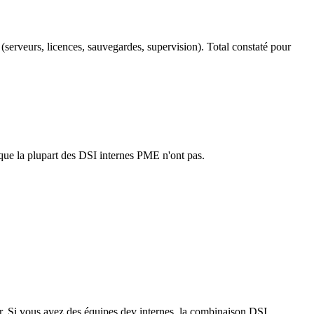
erveurs, licences, sauvegardes, supervision). Total constaté pour
que la plupart des DSI internes PME n'ont pas.
eur. Si vous avez des équipes dev internes, la combinaison DSI