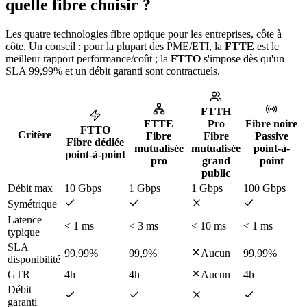
quelle fibre choisir ?
Les quatre technologies fibre optique pour les entreprises, côte à
côte. Un conseil : pour la plupart des PME/ETI, la
FTTE
est le
meilleur rapport performance/coût ; la
FTTO
s'impose dès qu'un
SLA 99,99% et un débit garanti sont contractuels.
FTTH
FTTE
Pro
Fibre noire
FTTO
Critère
Fibre
Fibre
Passive
Fibre dédiée
mutualisée
mutualisée
point-à-
point-à-point
pro
grand
point
public
Débit max
10 Gbps
1 Gbps
1 Gbps
100 Gbps
Symétrique
Latence
< 1 ms
< 3 ms
< 10 ms
< 1 ms
typique
SLA
99,99%
99,9%
Aucun
99,99%
disponibilité
GTR
4h
4h
Aucun
4h
Débit
garanti