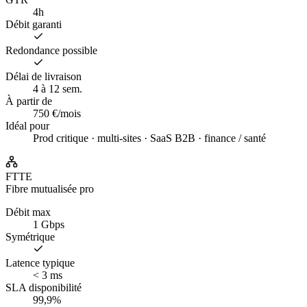
4h
Débit garanti
Redondance possible
Délai de livraison
4 à 12 sem.
À partir de
750 €/mois
Idéal pour
Prod critique · multi-sites · SaaS B2B · finance / santé
FTTE
Fibre mutualisée pro
Débit max
1 Gbps
Symétrique
Latence typique
< 3 ms
SLA disponibilité
99,9%