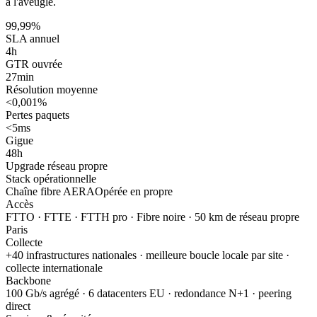
à l'aveugle.
99,99
%
SLA annuel
4
h
GTR ouvrée
27
min
Résolution moyenne
<0,001
%
Pertes paquets
<5
ms
Gigue
48
h
Upgrade réseau propre
Stack opérationnelle
Chaîne fibre AERA
Opérée en propre
Accès
FTTO · FTTE · FTTH pro · Fibre noire · 50 km de réseau propre
Paris
Collecte
+40 infrastructures nationales · meilleure boucle locale par site ·
collecte internationale
Backbone
100 Gb/s agrégé · 6 datacenters EU · redondance N+1 · peering
direct