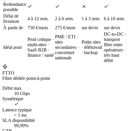
Redondance
possible
Délai de
4 à 12 sem.
2 à 6 sem.
1 à 3 sem.
6 à 10 sem.
livraison
À partir de
750 €/mois
275 €/mois
sur devis
sur devis
DC-to-DC ·
PME / ETI ·
Prod critique ·
transport
sites
Petits sites
multi-sites ·
fibre entre
Idéal pour
secondaires ·
· télétravail
SaaS B2B ·
opérateurs ·
couverture
· backup
finance / santé
très haut
nationale
débit
FTTO
Fibre dédiée point-à-point
Débit max
10 Gbps
Symétrique
Latence typique
< 1 ms
SLA disponibilité
99,99%
GTR