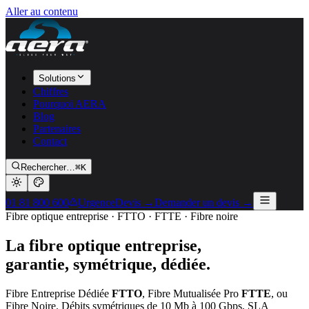
Aller au contenu
Solutions
Chiffres
Pourquoi AERA
Blog
Partenaires
Contact
Rechercher…
⌘K
01 81 800 600
Urgence
Devis →
Demander un devis →
Fibre optique entreprise · FTTO · FTTE · Fibre noire
La fibre optique entreprise,
garantie, symétrique, dédiée.
Fibre Entreprise Dédiée
FTTO
, Fibre Mutualisée Pro
FTTE
, ou
Fibre Noire. Débits symétriques de 10 Mb à 100 Gbps, SLA