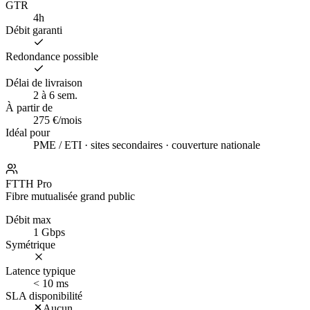
GTR
4h
Débit garanti
Redondance possible
Délai de livraison
2 à 6 sem.
À partir de
275 €/mois
Idéal pour
PME / ETI · sites secondaires · couverture nationale
FTTH Pro
Fibre mutualisée grand public
Débit max
1 Gbps
Symétrique
Latence typique
< 10 ms
SLA disponibilité
Aucun