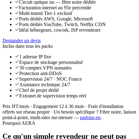
Circuit optique nu — fibre noire dédiée
Facturation internet au 95e percentile
Multi-transit Tier-1 exclusif
Ports dédiés AWS, Google, Microsoft
Ports dédiés YouTube, Twitch, Netflix CDN
Idéal hébergeurs, cowork, ISP revendeurs
Demander un devis
Inclus dans tous les packs
1 adresse IP fixe
Espace de stockage personnalisé
30 comptes VPN nomades
Protection anti-DDoS
Supervision 24/7 · NOC France
Assistance technique 24/7
Chef de projet dédié
Extranet de supervision temps réel
Prix HT/mois · Engagement 12 à 36 mois · Frais d'installation
offerts sur réseau propre · Un besoin spécifique ? Fibre noire, liaison
point-à-point, multi-sites sur-mesure —
parlons-en
.
Pourquoi AERA
Ce qu'un simple revendeur
ne peut pas