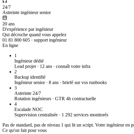
24/7
Astreinte ingénieur senior
20 ans
D'expérience par ingénieur
Qui décroche quand vous appelez
01 81 800 605 · support ingénieur
En ligne
1
Ingénieur dédié
Lead projet
·
12 ans · connaît votre infra
2
Backup identifié
Ingénieur senior
·
8 ans · briefé sur vos runbooks
3
Astreinte 24/7
Rotation ingénieurs
·
GTR 4h contractuelle
4
Escalade NOC
Supervision centralisée
·
1 292 services monitorés
Pas de standard, pas de niveau 1 qui lit un script. Votre ingénieur en pr
Ce qu'on fait pour vous