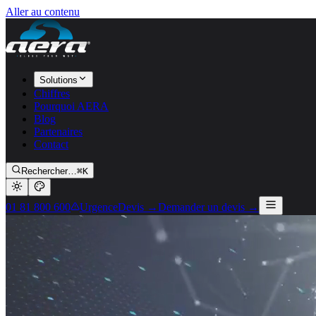
Aller au contenu
Solutions
Chiffres
Pourquoi AERA
Blog
Partenaires
Contact
Rechercher…
⌘K
01 81 800 600
Urgence
Devis →
Demander un devis →